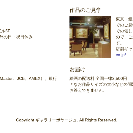
作品のご見学
東京・銀
でのご見
ビル5F
での催し
催以外の日・祝日休み
ので、ご
す。
店舗ギャ
co.jp/
お届け
aster、JCB、AMEX）、銀行
絵画の配送料:全国一律2,500円
＊なお作品サイズの大小などの問
お答えできません。
Copyright ギャラリーボヤージュ. All Rights Reserved.