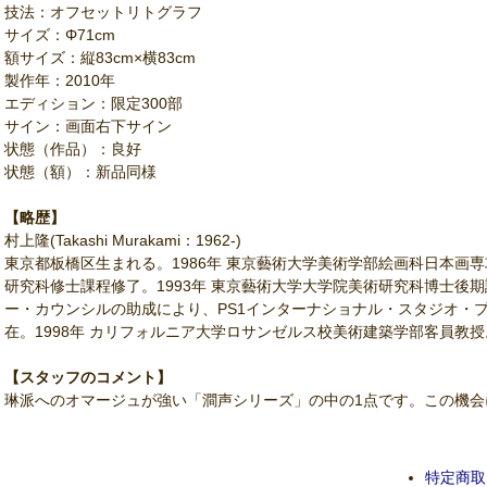
技法：オフセットリトグラフ
サイズ：Φ71cm
額サイズ：縦83cm×横83cm
製作年：2010年
エディション：限定300部
サイン：画面右下サイン
状態（作品）：良好
状態（額）：新品同様
【略歴】
村上隆(Takashi Murakami：1962-)
東京都板橋区生まれる。1986年 東京藝術大学美術学部絵画科日本画専
研究科修士課程修了。1993年 東京藝術大学大学院美術研究科博士後期
ー・カウンシルの助成により、PS1インターナショナル・スタジオ・
在。1998年 カリフォルニア大学ロサンゼルス校美術建築学部客員教
【スタッフのコメント】
琳派へのオマージュが強い「澗声シリーズ」の中の1点です。この機会
特定商取