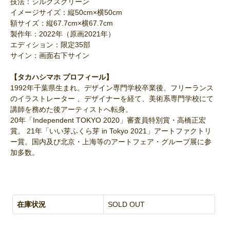
技法：シルクスクリーン
イメージサイズ：縦50cm×横50cm
額サイズ：縦67.7cm×横67.7cm
製作年：2022年（原画2021年）
エディション：限定35部
サイン：画面右下サイン
【タカハシマホ プロフィール】
1992年千葉県生まれ。デザイン専門学校卒業後、フリーランス
のイラストレーター 、デザイナーを経て、美術系専門学校にて
講師を務めた後アーティストへ転身。
20年「Independent TOKYO 2020」審査員特別賞・高橋正宏
賞。 21年「いい芽ふくら芽 in Tokyo 2021」アートファクトリ
ー賞。国内及び北京・上海等のアートフェア・グループ展に参
加多数。
在庫状況
SOLD OUT